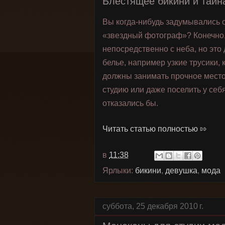
Блестящее бикини и тайн
Вы когда-нибудь задумывались 
«звездный фотограф»? Конечно, 
непосредственно с неба, но это 
белье, например узкие трусики, 
должны занимать прочное место
студию или даже поселить у себя
отказались бы.
Читать статью полностью ⇰
в
11:38
Ярлыки:
бикини
,
девушка
,
мода
суббота, 25 декабря 2010 г.