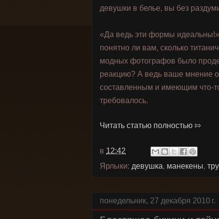
девушки в белье, вы без разду
«Да ведь эти формы идеальны!» 
понятно ли вам, сколько титани
модных фотографов было продел
реакцию? А ведь ваше мнение о
составленным и имеющим что-то 
требовалось.
Читать статью полностью ⇰
в
12:42
Ярлыки:
девушка
,
манекены
,
тр
понедельник, 27 декабря 2010 г.