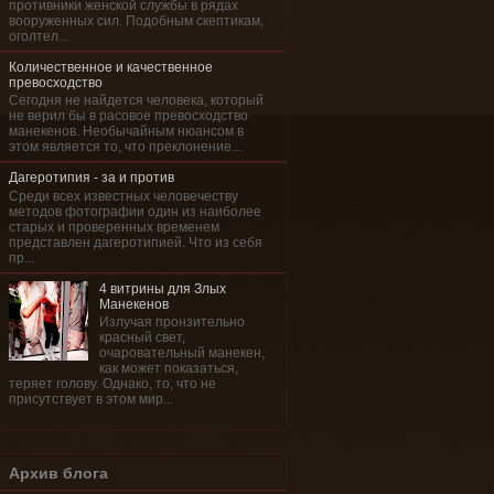
противники женской службы в рядах
вооруженных сил. Подобным скептикам,
оголтел...
Количественное и качественное
превосходство
Сегодня не найдется человека, который
не верил бы в расовое превосходство
манекенов. Необычайным нюансом в
этом является то, что преклонение...
Дагеротипия - за и против
Среди всех известных человечеству
методов фотографии один из наиболее
старых и проверенных временем
представлен дагеротипией. Что из себя
пр...
4 витрины для Злых
Манекенов
Излучая пронзительно
красный свет,
очаровательный манекен,
как может показаться,
теряет голову. Однако, то, что не
присутствует в этом мир...
Архив блога