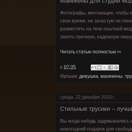
Манекены для студии мо
Фотографы, мечтающие, чтобы и
свое время, но зачастую не пон
разместить на теле опытной мод
занять прочную, надежную нишу
Читать статью полностью ⇰
в
07:35
Ярлыки:
девушка
,
манекены
,
тр
среда, 22 декабря 2010 г.
Стильные трусики – лучш
Вы когда-нибудь задумывались о
новогодний подарок для свобод