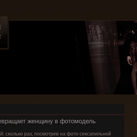
ревращает женщину в фотомодель
ой: сколько раз, посмотрев на фото сексапильной