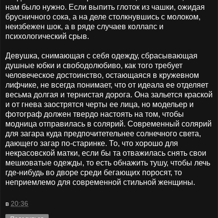
нам было нужно. Если выпить глоток из чашки, ожидая
брусничного сока, а на деле столкнувшись с молоком,
неизбежен шок, а в ряде случаев коллапс и
психологический срыв.
Девушка, снимающая с себя одежду, сбрасывающая
душные юбки и свободолюбиво, как того требует
человеческое достоинство, остающаяся в кружевном
лифчике, не всегда понимает, что от идеала ее отделяет
весьма долгая и тернистая дорога. Она зальется краской
и от гнева заострятся черты ее лица, но модельер и
фотограф должен твердо настоять на том, чтобы
модница отправилась в солярий. Современный солярий
для загара куда предпочитетельнее солнечного света,
дающего загар по-старинке. То, что хорошо для
некрасовской матки, если бы та отважилась снять свои
мешковатые одежды, то есть обнажить тушу, чтобы лечь
где-нибудь во дворе среди бегающих поросят, то
неприемлемо для современной стильной женщины.
в
20:36