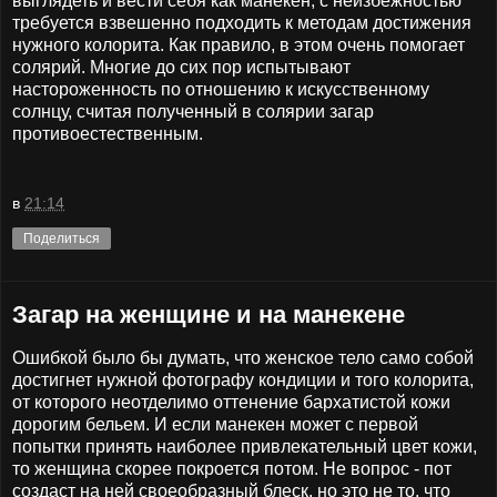
выглядеть и вести себя как манекен, с неизбежностью
требуется взвешенно подходить к методам достижения
нужного колорита. Как правило, в этом очень помогает
солярий. Многие до сих пор испытывают
настороженность по отношению к искусственному
солнцу, считая полученный в солярии загар
противоестественным.
в
21:14
Поделиться
Загар на женщине и на манекене
Ошибкой было бы думать, что женское тело само собой
достигнет нужной фотографу кондиции и того колорита,
от которого неотделимо оттенение бархатистой кожи
дорогим бельем. И если манекен может с первой
попытки принять наиболее привлекательный цвет кожи,
то женщина скорее покроется потом. Не вопрос - пот
создаст на ней своеобразный блеск, но это не то, что